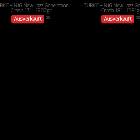
RKISH NJG New Jazz Generation
TURKISH NJG New Jazz Ge
Crash 17" - 1202gr
Crash 18" - 1391g
pc.
pc
Ausverkauft
Ausverkauft