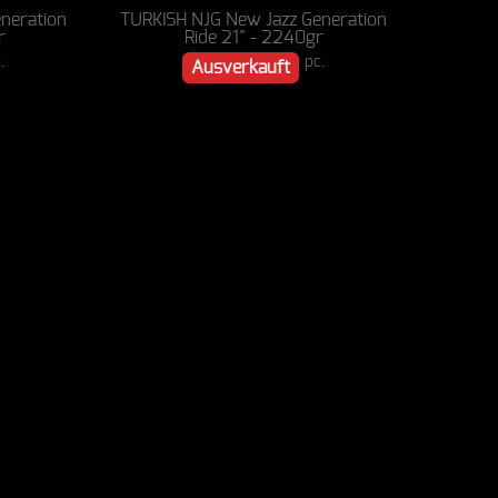
neration
TURKISH NJG New Jazz Generation
r
Ride 21" - 2240gr
.
pc.
Ausverkauft