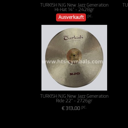
TURKISH NJG New Jazz Generation
TU
Hi-Hat 14" - 2428gr
pc.
Ausverkauft
TURKISH NJG New Jazz Generation
Ride 22" - 2726gr
pc.
€ 313,00