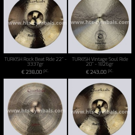
TURKISH Rock Beat Ride 22" -
TURKISH Vintage Soul Ride
3337gr
20" - 1826gr
pc.
pc.
€ 238,00
€ 243,00