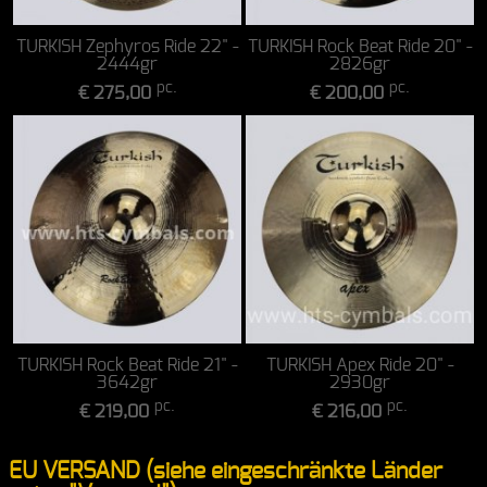
TURKISH Zephyros Ride 22" -
TURKISH Rock Beat Ride 20" -
2444gr
2826gr
pc.
pc.
€ 275,00
€ 200,00
TURKISH Rock Beat Ride 21" -
TURKISH Apex Ride 20" -
3642gr
2930gr
pc.
pc.
€ 219,00
€ 216,00
EU VERSAND (siehe eingeschränkte Länder