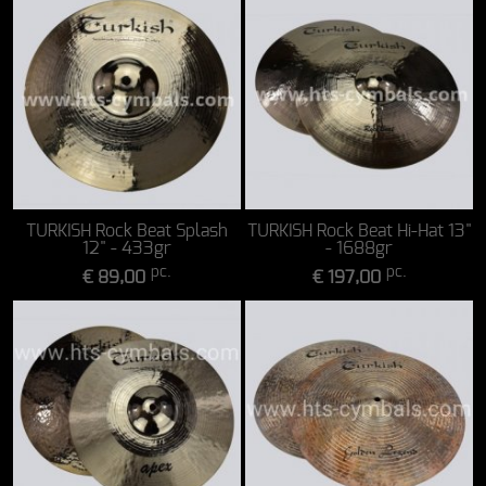
TURKISH Rock Beat Splash
TURKISH Rock Beat Hi-Hat 13"
12" - 433gr
- 1688gr
pc.
pc.
€ 89,00
€ 197,00