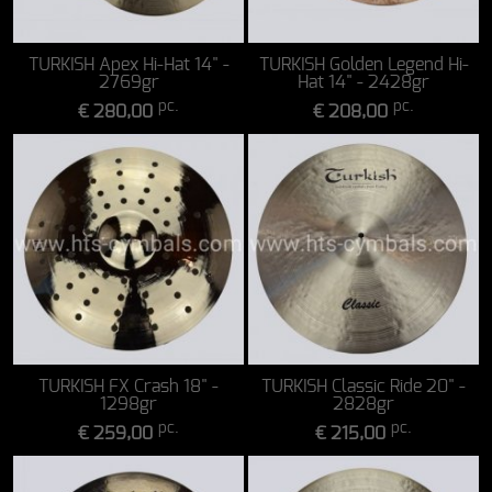
TURKISH Apex Hi-Hat 14" -
TURKISH Golden Legend Hi-
2769gr
Hat 14" - 2428gr
pc.
pc.
€ 280,00
€ 208,00
TURKISH FX Crash 18" -
TURKISH Classic Ride 20" -
1298gr
2828gr
pc.
pc.
€ 259,00
€ 215,00