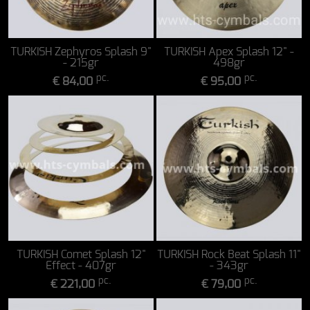
TURKISH Zephyros Splash 9"
TURKISH Apex Splash 12" -
- 215gr
498gr
pc.
pc.
€ 84,00
€ 95,00
TURKISH Comet Splash 12"
TURKISH Rock Beat Splash 11"
Effect - 407gr
- 343gr
pc.
pc.
€ 221,00
€ 79,00