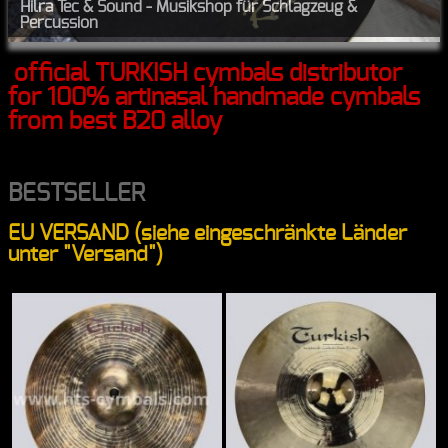
Hilra Tec & Sound - Musikshop für Schlagzeug &
Percussion
official TURKISH cymbals distributor
for 100% artinasal handmade cymbals
from best B20 alloy
BESTSELLER
EU VERSAND (siehe eingeschränkte Länder
unter "Versand")