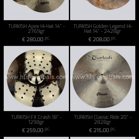
TURKISH Apex Hi-Hat 14" -
TURKISH Golden Legend Hi-
2769gr
Hat 14" - 2428gr
pc.
pc.
€ 280,00
€ 208,00
TURKISH FX Crash 18" -
TURKISH Classic Ride 20" -
1298gr
2828gr
pc.
pc.
€ 259,00
€ 215,00