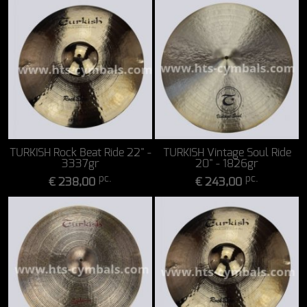
TURKISH Rock Beat Ride 22" -
TURKISH Vintage Soul Ride
3337gr
20" - 1826gr
pc.
pc.
€ 238,00
€ 243,00