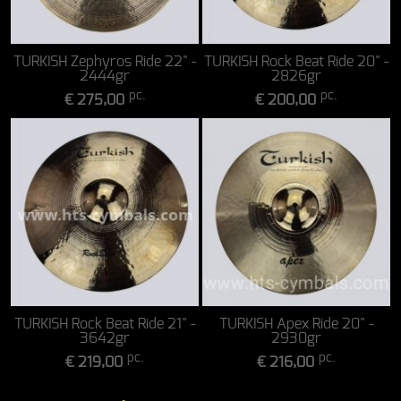
TURKISH Zephyros Ride 22" -
TURKISH Rock Beat Ride 20" -
2444gr
2826gr
pc.
pc.
€ 275,00
€ 200,00
TURKISH Rock Beat Ride 21" -
TURKISH Apex Ride 20" -
3642gr
2930gr
pc.
pc.
€ 219,00
€ 216,00