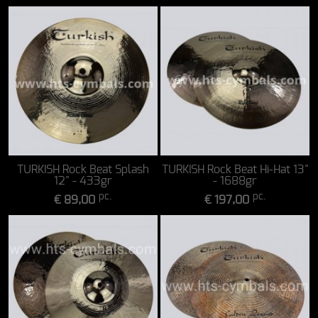
TURKISH Rock Beat Splash
TURKISH Rock Beat Hi-Hat 13"
12" - 433gr
- 1688gr
pc.
pc.
€ 89,00
€ 197,00