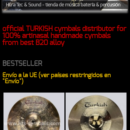
Hilra Tec & Sound - tienda de música batería & percusión
official TURKISH cymbals distributor for
100% artinasal handmade cymbals
from best B20 alloy
BESTSELLER
Envío a la UE (ver países restringidos en
"Envío")