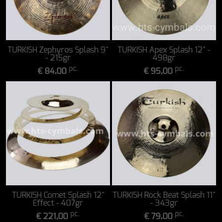
TURKISH Zephyros Splash 9"
TURKISH Apex Splash 12" -
- 215gr
498gr
pc.
pc.
€ 84,00
€ 95,00
TURKISH Comet Splash 12"
TURKISH Rock Beat Splash 11"
Effect - 407gr
- 343gr
pc.
pc.
€ 221,00
€ 79,00