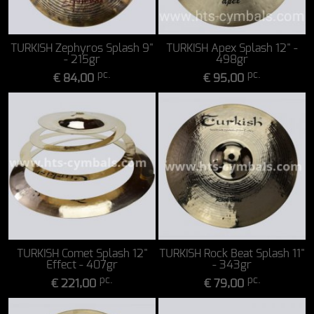
TURKISH Zephyros Splash 9"
TURKISH Apex Splash 12" -
- 215gr
498gr
pc.
pc.
€ 84,00
€ 95,00
TURKISH Comet Splash 12"
TURKISH Rock Beat Splash 11"
Effect - 407gr
- 343gr
pc.
pc.
€ 221,00
€ 79,00