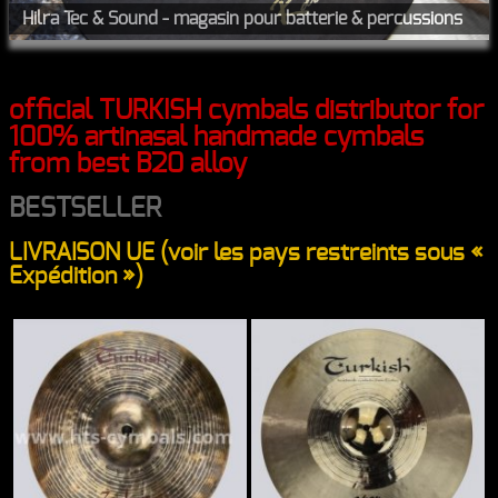
Hilra Tec & Sound - magasin pour batterie & percussions
official TURKISH cymbals distributor for
100% artinasal handmade cymbals
from best B20 alloy
BESTSELLER
LIVRAISON UE (voir les pays restreints sous «
Expédition »)