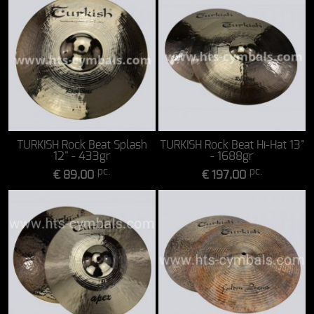
TURKISH Rock Beat Splash
TURKISH Rock Beat Hi-Hat 13"
12" - 433gr
- 1688gr
pc.
pc.
€ 89,00
€ 197,00