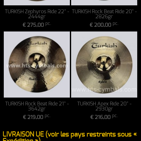
TURKISH Zephyros Ride 22" -
TURKISH Rock Beat Ride 20" -
2444gr
2826gr
pc.
pc.
€ 275,00
€ 200,00
TURKISH Rock Beat Ride 21" -
TURKISH Apex Ride 20" -
3642gr
2930gr
pc.
pc.
€ 219,00
€ 216,00
LIVRAISON UE (voir les pays restreints sous «