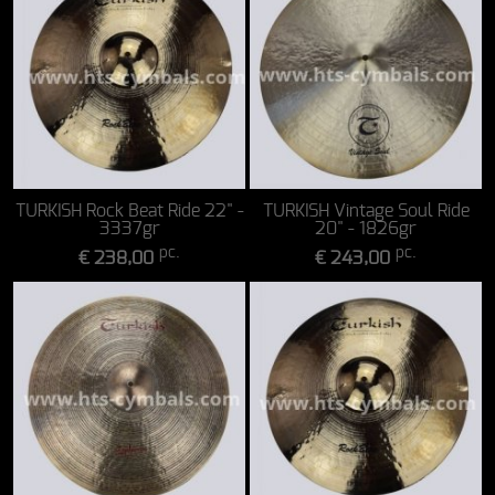
TURKISH Rock Beat Ride 22" -
TURKISH Vintage Soul Ride
3337gr
20" - 1826gr
pc.
pc.
€ 238,00
€ 243,00