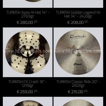
TURKISH Apex Hi-Hat 14" -
TURKISH Golden Legend Hi-
2769gr
Hat 14" - 2428gr
pc.
pc.
€ 280,00
€ 208,00
TURKISH FX Crash 18" -
TURKISH Classic Ride 20" -
1298gr
2828gr
pc.
pc.
€ 259,00
€ 215,00