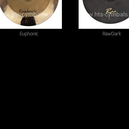
Euphonic
RawDark