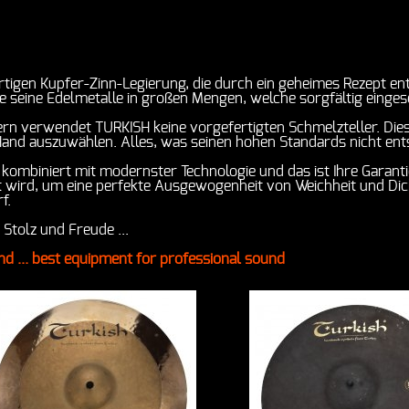
igen Kupfer-Zinn-Legierung, die durch ein geheimes Rezept ent
e seine Edelmetalle in großen Mengen, welche sorgfältig einge
n verwendet TURKISH keine vorgefertigten Schmelzteller. Dies i
 Hand auszuwählen. Alles, was seinen hohen Standards nicht ent
 kombiniert mit modernster Technologie und das ist Ihre Garan
gt wird, um eine perfekte Ausgewogenheit von Weichheit und Di
f.
Stolz und Freude ...
.. best equipment for professional sound