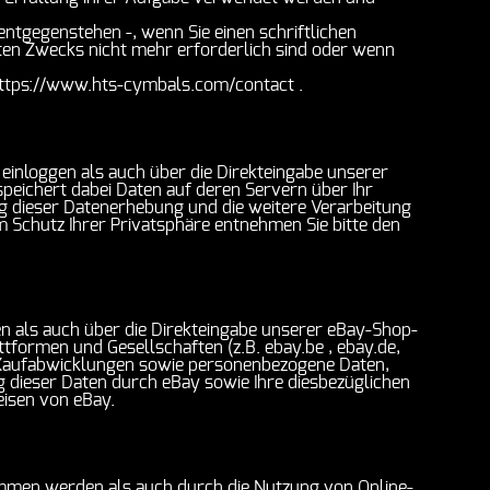
ntgegenstehen -, wenn Sie einen schriftlichen
en Zwecks nicht mehr erforderlich sind oder wenn
r https://www.hts-cymbals.com/contact .
inloggen als auch über die Direkteingabe unserer
eichert dabei Daten auf deren Servern über Ihr
g dieser Datenerhebung und die weitere Verarbeitung
 Schutz Ihrer Privatsphäre entnehmen Sie bitte den
 als auch über die Direkteingabe unserer eBay-Shop-
ttformen und Gesellschaften (z.B. ebay.be , ebay.de,
er Kaufabwicklungen sowie personenbezogene Daten,
 dieser Daten durch eBay sowie Ihre diesbezüglichen
eisen von eBay.
men werden als auch durch die Nutzung von Online-