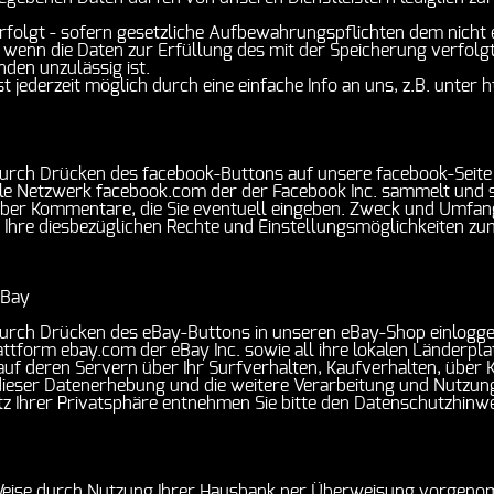
folgt - sofern gesetzliche Aufbewahrungspflichten dem nicht e
enn die Daten zur Erfüllung des mit der Speicherung verfolgt
nden unzulässig ist.
 jederzeit möglich durch eine einfache Info an uns, z.B. unte
urch Drücken des facebook-Buttons auf unsere facebook-Seite e
le Netzwerk facebook.com der der Facebook Inc. sammelt und sp
über Kommentare, die Sie eventuell eingeben. Zweck und Umfan
Ihre diesbezüglichen Rechte und Einstellungsmöglichkeiten zum
eBay
urch Drücken des eBay-Buttons in unseren eBay-Shop einloggen
ttform ebay.com der eBay Inc. sowie all ihre lokalen Länderpla
n auf deren Servern über Ihr Surfverhalten, Kaufverhalten, üb
eser Datenerhebung und die weitere Verarbeitung und Nutzung
z Ihrer Privatsphäre entnehmen Sie bitte den Datenschutzhinw
ise durch Nutzung Ihrer Hausbank per Überweisung vorgenom