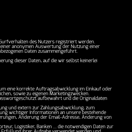
Surfverhalten des Nutzers registriert werden.
ein einer anonymen Auswertung der Nutzung einer
nenbezogenen Daten zusammengeführt.
rung dieser Daten, auf die wir selbst keinerlei
um eine korrekte Auftragsabwicklung im Einkauf oder
lichen, sowie zu eigenen Marketingzwecken.
 passwortgeschützt aufbewahrt und die Originaldaten
hnung und extern zur Zahlungsabwicklung, zum
lung wichtiger Informationen an unsere bestehende
derungen, Änderung der Email-Adresse, Änderung von
rteur, Logistiker, Banken ... die notwendigen Daten zur
ur Erfüllung ihrer Aufgabe verwendet werden und