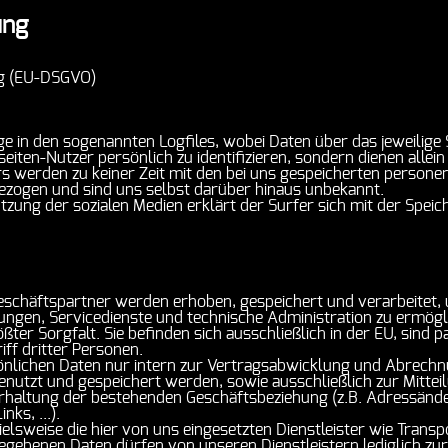
ung
g (EU-DSGVO)
e in den sogenannten Logfiles, wobei Daten über das jeweilige 
eiten-Nutzer persönlich zu identifizieren, sondern dienen all
 werden zu keiner Zeit mit den bei uns gespeicherten perso
ezogen und sind uns selbst darüber hinaus unbekannt.
ung der sozialen Medien erklärt der Surfer sich mit der Speiche
chäftspartner werden erhoben, gespeichert und verarbeitet, 
tungen, Servicedienste und technische Administration zu ermög
ßter Sorgfalt. Sie befinden sich ausschließlich in der EU, sind
ff dritter Personen.
rsönlichen Daten nur intern zur Vertragsabwicklung und Abrec
nutzt und gespeichert werden, sowie ausschließlich zur Mittei
rhaltung der bestehenden Geschäftsbeziehung (z.B. Adressän
ks, ...).
lsweise die hier von uns eingesetzten Dienstleister wie Transpo
gegebenen Daten dürfen von unseren Dienstleistern lediglich z