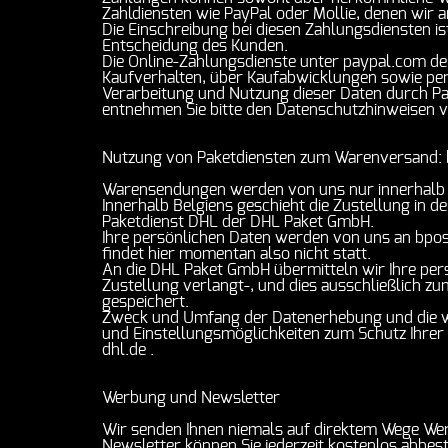
Zahldiensten wie PayPal oder Mollie, denen wir 
Die Einschreibung bei diesen Zahlungsdiensten ist
Entscheidung des Kunden.
Die Online-Zahlungsdienste unter paypal.com der
Kaufverhalten, über Kaufabwicklungen sowie pe
Verarbeitung und Nutzung dieser Daten durch Pay
entnehmen Sie bitte den Datenschutzhinweisen v
Nutzung von Paketdiensten zum Warenversand:
Warensendungen werden von uns nur innerhalb
Innerhalb Belgiens geschieht die Zustellung in d
Paketdienst DHL der DHL Paket GmbH.
Ihre persönlichen Daten werden von uns an bpos
findet hier momentan also nicht statt.
An die DHL Paket GmbH übermitteln wir Ihre per
Zustellung verlangt-, und dies ausschließlich 
gespeichert.
Zweck und Umfang der Datenerhebung und die we
und Einstellungsmöglichkeiten zum Schutz Ihrer
dhl.de .
Werbung und Newsletter
Wir senden Ihnen niemals auf direktem Wege Werb
Newsletter können Sie jederzeit kostenlos abbes