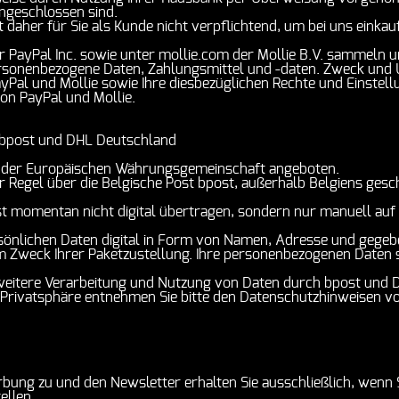
angeschlossen sind.
 daher für Sie als Kunde nicht verpflichtend, um bei uns einkau
 PayPal Inc. sowie unter mollie.com der Mollie B.V. sammeln u
rsonenbezogene Daten, Zahlungsmittel und -daten. Zweck und 
Pal und Mollie sowie Ihre diesbezüglichen Rechte und Einstel
on PayPal und Mollie.
 bpost und DHL Deutschland
 der Europäischen Währungsgemeinschaft angeboten.
er Regel über die Belgische Post bpost, außerhalb Belgiens gesc
t momentan nicht digital übertragen, sondern nur manuell auf
sönlichen Daten digital in Form von Namen, Adresse und gegeb
zum Zweck Ihrer Paketzustellung. Ihre personenbezogenen Daten
itere Verarbeitung und Nutzung von Daten durch bpost und D
 Privatsphäre entnehmen Sie bitte den Datenschutzhinweisen v
ung zu und den Newsletter erhalten Sie ausschließlich, wenn Si
tellen.