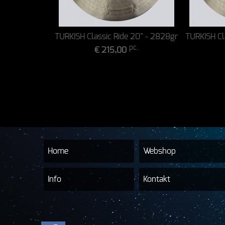
TURKISH Classic Ride 20" - 2828gr
TURKISH Cl
pc.
€ 215,00
Home
Webshop
Info
Kontakt