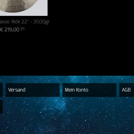
assic Ride 22" - 3500gr
pc.
€ 219,00
Versand
Mein Konto
AGB