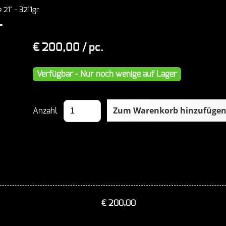
 21" - 3211gr
r
€ 200,00
/ pc.
Verfügbar - Nur noch wenige auf Lager
Anzahl
€ 200,00